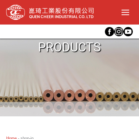
内
容
を
ス
キ
ッ
プ
PRODUCTS
Home
-
shop-jp