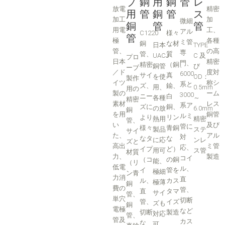
ブ
銅
用
銅
管
レ
放電
精密
用
管
銅
管
ス
加工
加
微細
銅
管
管
用電
工、
アル
C1220
様々
管
極
各種
ミ管
銅
な材
日本
TYPE
管、
の高
専
管、
質
UACJ
C 及
プロ
日本
精密
門、
精密
（銅、
銅管
び
ーブ
／ド
度対
6000
サイ
真
を使
OD：
製作
イツ
称シ
系と
ズ、
鍮、
用、
0.5mm
用の
製の
ーム
3000
ニー
白
各種
～
精密
素材
レス
系ア
ズに
銅、
の放
6.0mm
銅
を用
銅管
ルミ
より
リン
熱用
精密
管、
い
及び
管に
様々
青銅
製品
ステ
サイ
た、
アル
対
なタ
な
に応
ンレ
ズと
高出
ミ管
応、
イプ
ど）
用可
ス管
材質
力、
製造
コイ
（コ
の銅
能、
（リ
低電
ル、
イ
管を
極細
ン青
力消
直
ル、
カス
極薄
銅
費の
管、
直
タマ
サイ
管、
単穴
切断
管、
イズ
ズも
銅
電極
など
切断
製造
対応
管、
管及
カス
な
可