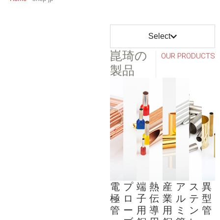
Select
崑琦の
OUR PRODUCTS
製品
+
+
+
+
+
+
+
+
MORE
MORE
MORE
MORE
MORE
MORE
MORE
MORE
電
プ
端
熱
産
ア
ス
異
極
ロ
子
伝
業
ル
テ
型
管
ー
用
導
用
ミ
ン
管