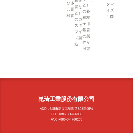
真鍮
び多
タマ
ど）
管な
穴電
イズ
の各
ど）
極管
可能
種端
のカ
子用
スタ
銅管
マイ
の製
ズ製
作が
造
可能
崑琦工業股份有限公司
ADD 桃園市新屋區望間路608巷95號
TEL +886-3-4766030
FAX +886-3-4766263