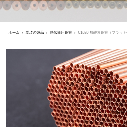
ホーム
崑琦の製品
熱伝導用銅管
C1020 無酸素銅管（フラッ