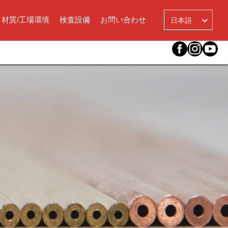
言
語
材質/工場環境
検査設備
お問い合わせ
日本語
を
選
択