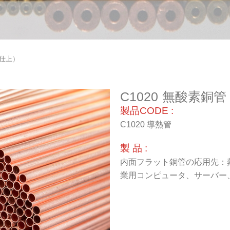
ト仕上）
C1020 無酸素
製品CODE :
C1020 導熱管
製 品 :
内面フラット銅管の応用先：
業用コンピュータ、サーバー