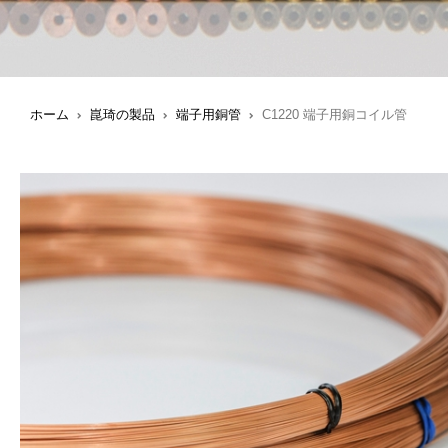
ホーム
崑琦の製品
端子用銅管
C1220 端子用銅コイル管