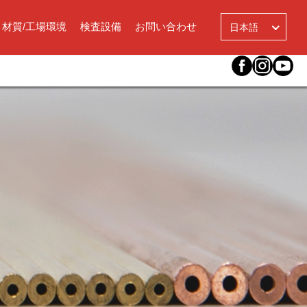
言
語
材質/工場環境
検査設備
お問い合わせ
日本語
を
選
択