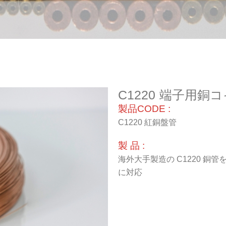
C1220 端子用銅
製品CODE :
C1220 紅銅盤管
製 品 :
海外大手製造の C1220 
に対応