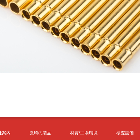
社案内
崑琦の製品
材質/工場環境
検査設備