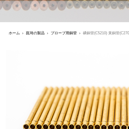
ホーム
崑琦の製品
プローブ用銅管
磷銅管(C5210) 黃銅管(C27