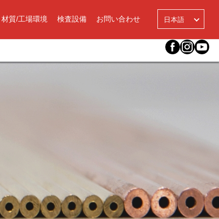
言
語
材質/工場環境
検査設備
お問い合わせ
日本語
を
選
択