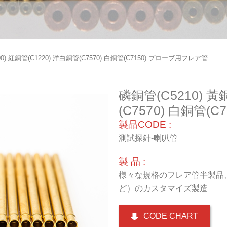
00) 紅銅管(C1220) 洋白銅管(C7570) 白銅管(C7150) プローブ用フレア管
磷銅管(C5210) 黃
(C7570) 白銅管
製品CODE :
測試探針-喇叭管
製 品 :
様々な規格のフレア管半製品
ど）のカスタマイズ製造
CODE CHART