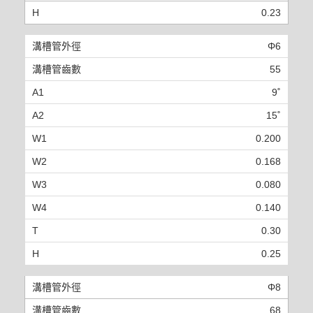
0.23
Φ6
55
9˚
15˚
0.200
0.168
0.080
0.140
0.30
0.25
Φ8
68