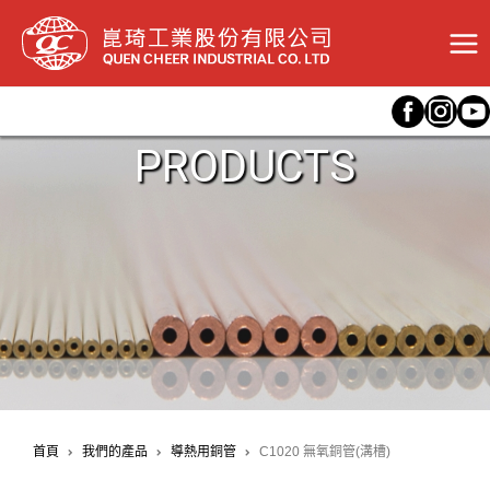
跳
至
主
要
內
容
PRODUCTS
首頁
我們的產品
導熱用銅管
C1020 無氧銅管(溝槽)