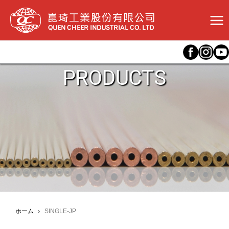
内
容
を
ス
キ
ッ
プ
PRODUCTS
ホーム
SINGLE-JP