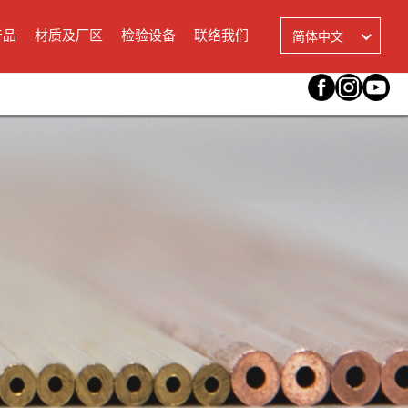
选
择
产品
材质及厂区
检验设备
联络我们
简体中文
语
言