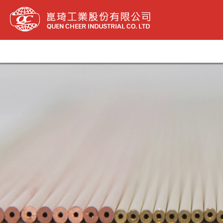
跳
至
内
容